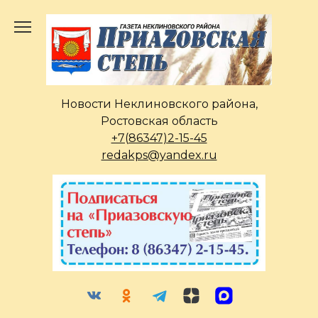
Перейти
к
содержанию
Новости Неклиновского района,
Ростовская область
+7(86347)2-15-45
redakps@yandex.ru