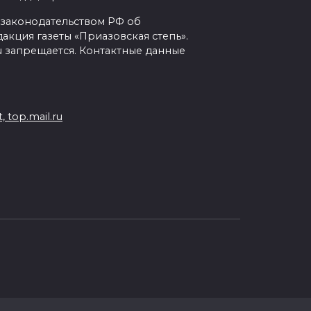
с законодательством РФ об
кция газеты «Приазовская степь».
ru запрещается. Контактные данные
 top.mail.ru