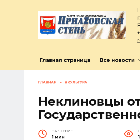
Перейти
к
содержанию
+
Главная страница
Все новости
ГЛАВНАЯ
»
#КУЛЬТУРА
Неклиновцы о
Государственн
НА ЧТЕНИЕ
1 мин