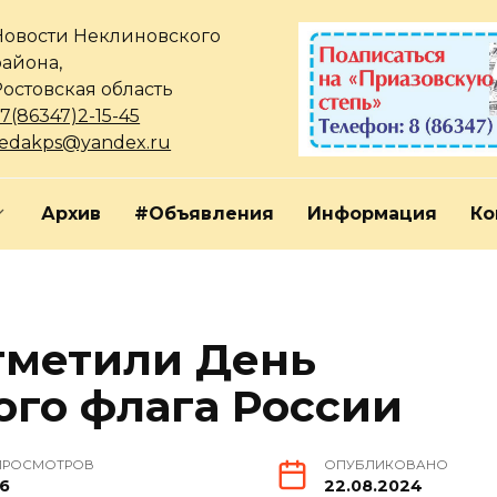
Новости Неклиновского
района,
Ростовская область
7(86347)2-15-45
redakps@yandex.ru
Архив
#Объявления
Информация
Ко
тметили День
ого флага России
ПРОСМОТРОВ
ОПУБЛИКОВАНО
16
22.08.2024