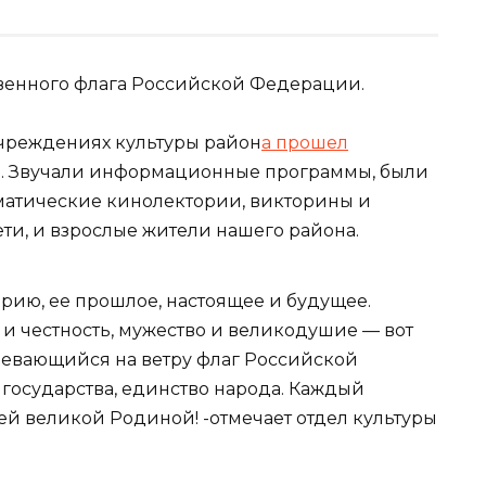
ственного флага Российской Федерации.
учреждениях культуры район
а прошел
. Звучали информационные программы, были
матические кинолектории, викторины и
ети, и взрослые жители нашего района.
орию, ее прошлое, настоящее и будущее.
 и честность, мужество и великодушие — вот
вевающийся на ветру флаг Российской
осударства, единство народа. Каждый
й великой Родиной! -отмечает отдел культуры