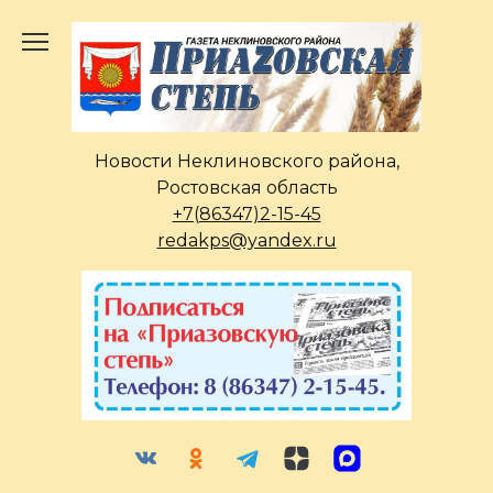
Перейти
к
содержанию
Новости Неклиновского района,
Ростовская область
+7(86347)2-15-45
redakps@yandex.ru