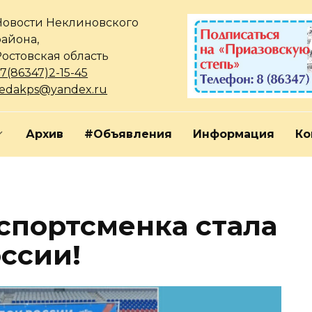
Новости Неклиновского
района,
Ростовская область
7(86347)2-15-45
redakps@yandex.ru
Архив
#Объявления
Информация
Ко
спортсменка стала
ссии!