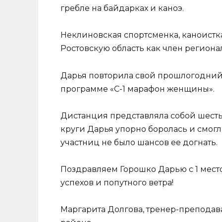
гребле на байдарках и каноэ.
Неклиновская спортсменка, каноистк
Ростовскую область как член региона
Дарья повторила свой прошлогодний 
программе «С-1 марафон женщины».
Дистанция представляла собой шесть
круги Дарья упорно боролась и смогла
участниц не было шансов ее догнать.
Поздравляем Горошко Дарью с 1 мес
успехов и попутного ветра!
Маргарита Долгова, тренер-препода