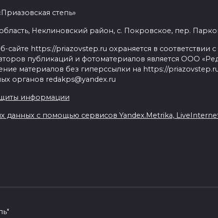
«Приазовская степь»
бласть, Неклиновский район, с. Покровское, пер. Парковый
сайте https://priazovstep.ru охраняется в соответствии 
второв публикаций и фотоматериалов является ООО «Реда
ие материалов без гиперссылки на https://priazovstep.
ых органов redakps@yandex.ru
ащиты информации
данных с помощью сервисов Yandex.Metrika, LiveInternet,
пь"