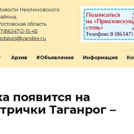
Новости Неклиновского
района,
Ростовская область
7(86347)2-15-45
redakps@yandex.ru
Архив
#Объявления
Информация
Ко
а появится на
трички Таганрог –