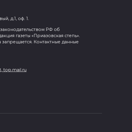
, д.1, оф. 1.
с законодательством РФ об
кция газеты «Приазовская степь».
ru запрещается. Контактные данные
 top.mail.ru