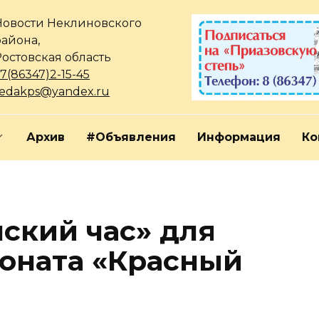
Новости Неклиновского
района,
Ростовская область
7(86347)2-15-45
redakps@yandex.ru
Архив
#Объявления
Информация
Ко
ский час» для
ионата «Красный