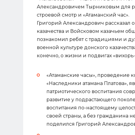
Александровичем Тырниковым для ре
строевой смотр и «Атаманский час».
Григорий Александрович рассказал о
казачества и Войсковом казачьем об
познакомил ребят с традициями и ду
военной культуре донского казачества
конечно, о жизни и подвигах «вихорь
«Атаманские часы», проведение ко
«Наследники атамана Платова», я
патриотического воспитания со
развитие у подрастающего поколе
воспитания по-настоящему целос
своей страны, а без гражданина н
поделился Григорий Александро