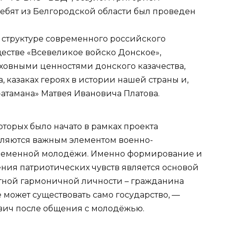
бят из Белгородской области был проведен
 структуре современного российского
ществе «Всевеликое войско Донское»,
ховными ценностями донского казачества,
, казаках героях в истории нашей страны и,
-атамана» Матвея Ивановича Платова.
торых было начато в рамках проекта
вляются важным элементом военно-
временной молодёжи. Именно формирование и
ния патриотических чувств является основой
тной гармоничной личности – гражданина
е может существовать само государство, —
вич после общения с молодёжью.