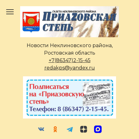
Перейти
к
содержанию
Новости Неклиновского района,
Ростовская область
+7(86347)2-15-45
redakps@yandex.ru