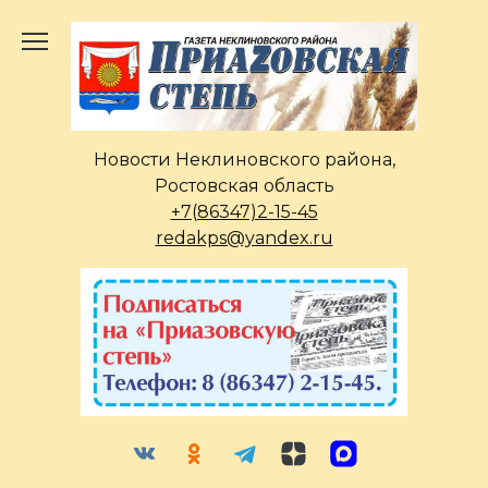
Перейти
к
содержанию
Новости Неклиновского района,
Ростовская область
+7(86347)2-15-45
redakps@yandex.ru