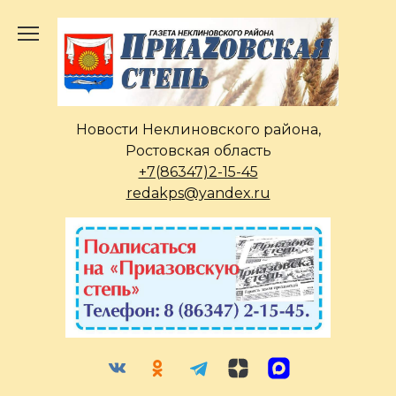
Перейти
к
содержанию
Новости Неклиновского района,
Ростовская область
+7(86347)2-15-45
redakps@yandex.ru