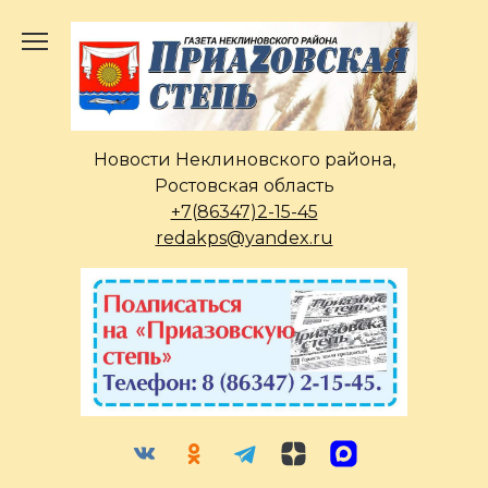
Перейти
к
содержанию
Новости Неклиновского района,
Ростовская область
+7(86347)2-15-45
redakps@yandex.ru