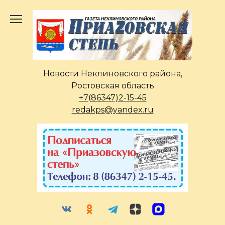
Перейти
к
содержанию
Новости Неклиновского района,
Ростовская область
+7(86347)2-15-45
redakps@yandex.ru