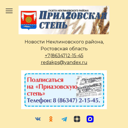
Перейти
к
содержанию
Новости Неклиновского района,
Ростовская область
+7(86347)2-15-45
redakps@yandex.ru