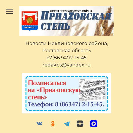
Перейти
к
содержанию
Новости Неклиновского района,
Ростовская область
+7(86347)2-15-45
redakps@yandex.ru