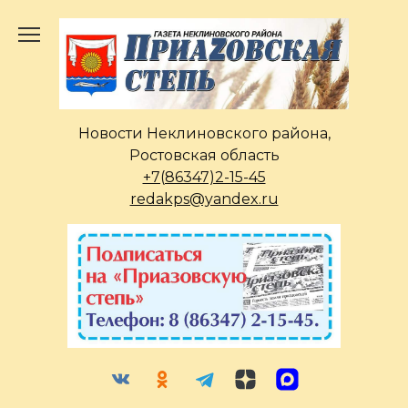
Перейти
к
содержанию
Новости Неклиновского района,
Ростовская область
+7(86347)2-15-45
redakps@yandex.ru