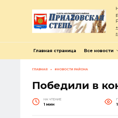
Перейти
к
содержанию
+
Главная страница
Все новости
ГЛАВНАЯ
»
#НОВОСТИ РАЙОНА
Победили в ко
НА ЧТЕНИЕ
1 мин