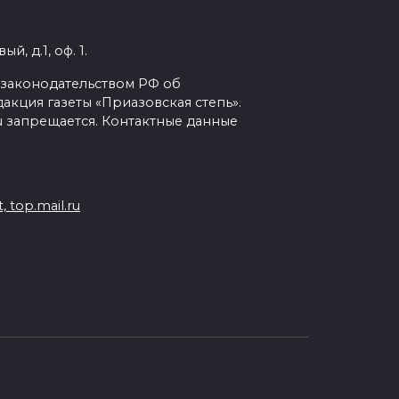
, д.1, оф. 1.
с законодательством РФ об
кция газеты «Приазовская степь».
ru запрещается. Контактные данные
 top.mail.ru