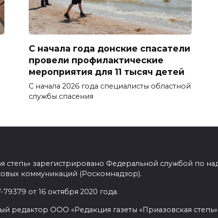
С начала года донские спасатели
провели профилактические
мероприятия для 11 тысяч детей
С начала 2026 года специалисты областной
службы спасения
ая степь» зарегистрировано Федеральной службой по над
овых коммуникаций (Роскомнадзор).
9379 от 16 октября 2020 года.
ый редактор ООО «Редакция газеты «Приазовская степь» 