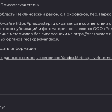
«Приазовская степь»
бласть, Неклиновский район, с. Покровское, пер. Парковый
сайте https://priazovstep.ru охраняется в соответствии 
второв публикаций и фотоматериалов является ООО «Реда
ие материалов без гиперссылки на https://priazovstep.
ых органов redakps@yandex.ru
ащиты информации
данных с помощью сервисов Yandex.Metrika, LiveInternet,
пь"