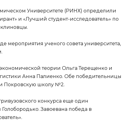
омическом Университете (РИНХ) определили
рант» и «Лучший студент-исследователь» по
еклиновцы.
е мероприятия ученого совета университета,
.
экономической теории Ольга Терещенко и
гистики Анна Палиенко. Обе победительницы
ли Покровскую школу №2.
тривузовского конкурса еще один
 Голобородько. Завоевана победа в
ватель».