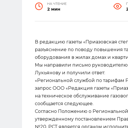
НА ЧТЕНИЕ
2 мин
В редакцию газеты «Приазовская степ
разъяснение по поводу повышения та
оборудования в жилах домах и кварти
Мы направили письмо руководителю
Лукьянову и получили ответ:
«Региональной службой по тарифам Р
запрос ООО «Редакция газеты «Приаз
на техническое обслуживание газово
сообщается следующее.
Согласно Положению о Региональной 
утвержденному постановлением Правит
№20, РСТ является органом исполнит