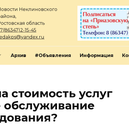
Новости Неклиновского
района,
Ростовская область
7(86347)2-15-45
redakps@yandex.ru
Архив
#Объявления
Информация
Ко
а стоимость услуг
е обслуживание
удования?