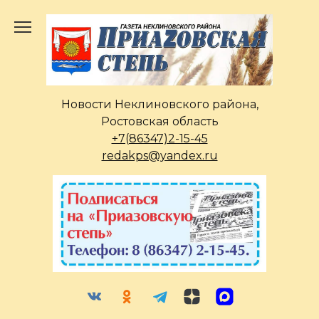
Перейти
к
содержанию
Новости Неклиновского района,
Ростовская область
+7(86347)2-15-45
redakps@yandex.ru