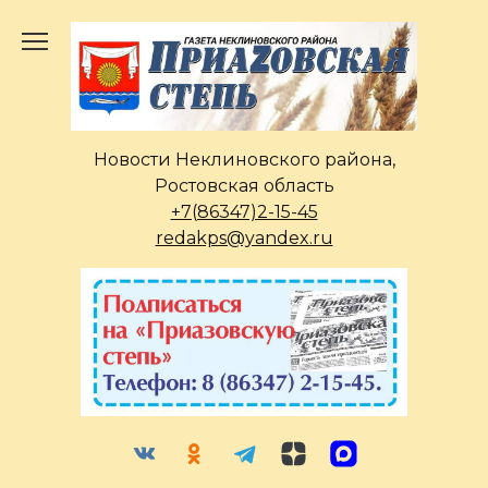
Перейти
к
содержанию
Новости Неклиновского района,
Ростовская область
+7(86347)2-15-45
redakps@yandex.ru