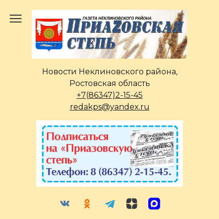
Перейти
к
содержанию
Новости Неклиновского района,
Ростовская область
+7(86347)2-15-45
redakps@yandex.ru