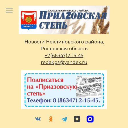
Перейти
к
содержанию
Новости Неклиновского района,
Ростовская область
+7(86347)2-15-45
redakps@yandex.ru