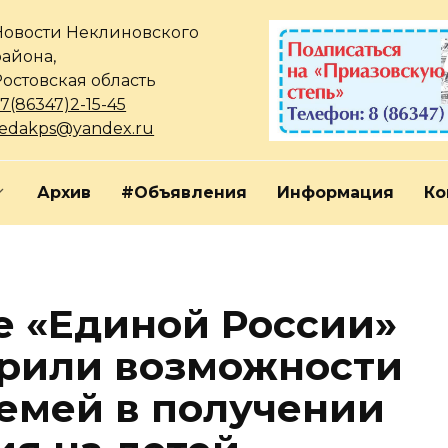
Новости Неклиновского
района,
Ростовская область
7(86347)2-15-45
redakps@yandex.ru
Архив
#Объявления
Информация
Ко
 «Единой России»
ирили возможности
емей в получении