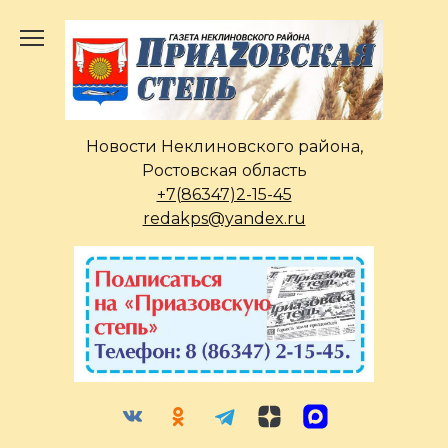
Перейти
к
содержанию
Новости Неклиновского района,
Ростовская область
+7(86347)2-15-45
redakps@yandex.ru