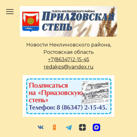
Перейти
к
содержанию
Новости Неклиновского района,
Ростовская область
+7(86347)2-15-45
redakps@yandex.ru