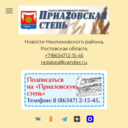
Перейти
к
содержанию
Новости Неклиновского района,
Ростовская область
+7(86347)2-15-45
redakps@yandex.ru