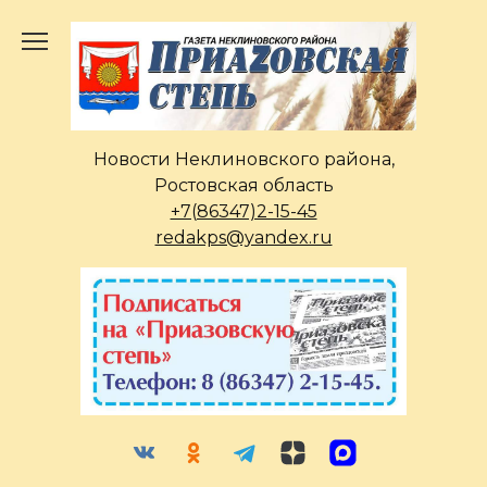
Перейти
к
содержанию
Новости Неклиновского района,
Ростовская область
+7(86347)2-15-45
redakps@yandex.ru