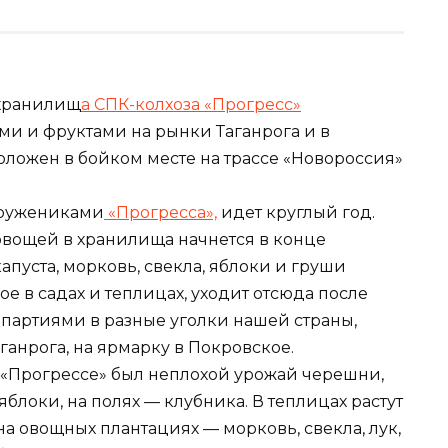
хранилищ
а СПК-колхоза «Прогресс»
ми и фруктами на рынки Таганрога и в
ложен в бойком месте на трассе «Новороссия»
тружениками
«Прогресса»,
идет круглый год.
овощей в хранилища начнется в конце
капуста, морковь, свекла, яблоки и груши
ое в садах и теплицах, уходит отсюда после
партиями в разные уголки нашей страны,
анрога, на ярмарку в Покровское.
 в «Прогрессе» был неплохой урожай черешни,
яблоки, на полях — клубника. В теплицах растут
а овощных плантациях — морковь, свекла, лук,