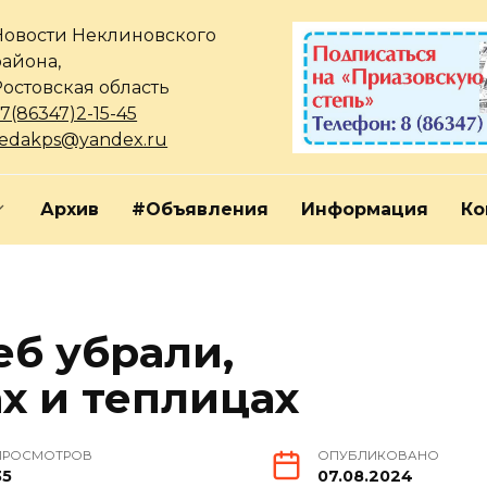
Новости Неклиновского
района,
Ростовская область
7(86347)2-15-45
redakps@yandex.ru
Архив
#Объявления
Информация
Ко
еб убрали,
х и теплицах
ПРОСМОТРОВ
ОПУБЛИКОВАНО
35
07.08.2024