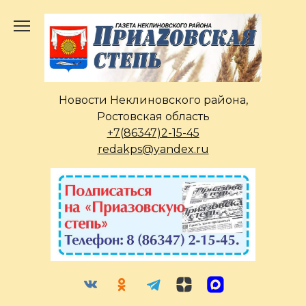
Перейти
к
содержанию
Новости Неклиновского района,
Ростовская область
+7(86347)2-15-45
redakps@yandex.ru