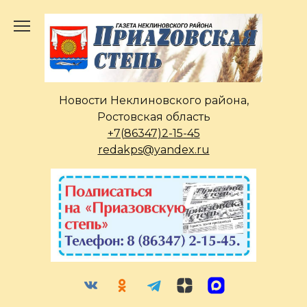
Перейти
к
содержанию
Новости Неклиновского района,
Ростовская область
+7(86347)2-15-45
redakps@yandex.ru