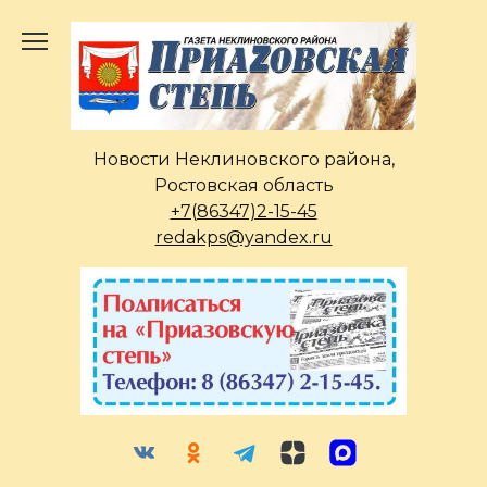
Перейти
к
содержанию
Новости Неклиновского района,
Ростовская область
+7(86347)2-15-45
redakps@yandex.ru