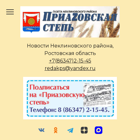
Перейти
к
содержанию
Новости Неклиновского района,
Ростовская область
+7(86347)2-15-45
redakps@yandex.ru