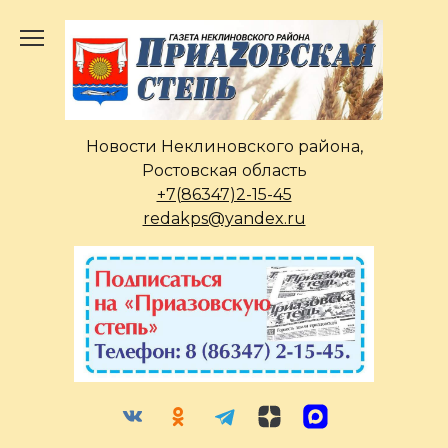
Перейти
к
содержанию
Новости Неклиновского района,
Ростовская область
+7(86347)2-15-45
redakps@yandex.ru