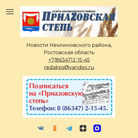
Перейти
к
содержанию
Новости Неклиновского района,
Ростовская область
+7(86347)2-15-45
redakps@yandex.ru