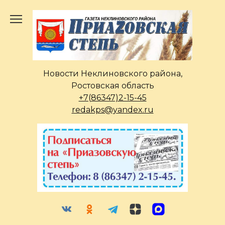
Перейти
к
содержанию
Новости Неклиновского района,
Ростовская область
+7(86347)2-15-45
redakps@yandex.ru