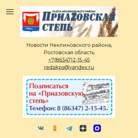
Перейти
к
содержанию
Новости Неклиновского района,
Ростовская область
+7(86347)2-15-45
redakps@yandex.ru