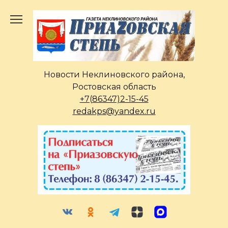
Перейти
к
содержанию
Новости Неклиновского района,
Ростовская область
+7(86347)2-15-45
redakps@yandex.ru