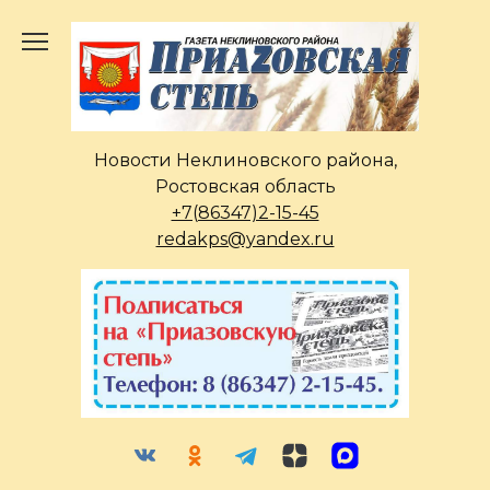
Перейти
к
содержанию
Новости Неклиновского района,
Ростовская область
+7(86347)2-15-45
redakps@yandex.ru