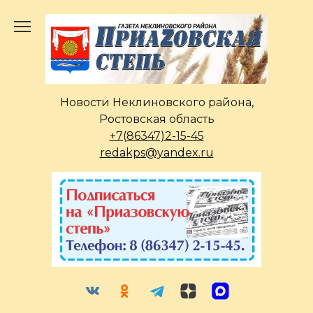
Перейти
к
содержанию
Новости Неклиновского района,
Ростовская область
+7(86347)2-15-45
redakps@yandex.ru