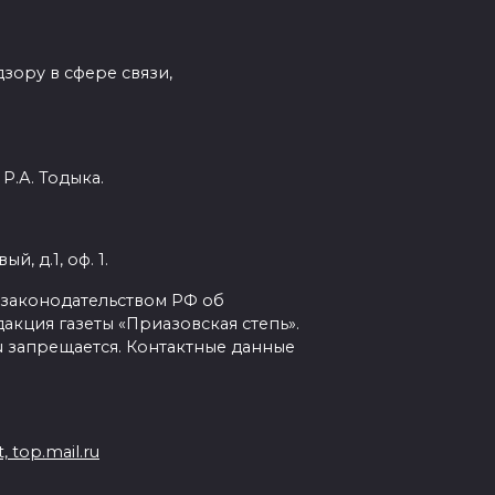
зору в сфере связи,
Р.А. Тодыка.
, д.1, оф. 1.
с законодательством РФ об
кция газеты «Приазовская степь».
ru запрещается. Контактные данные
 top.mail.ru