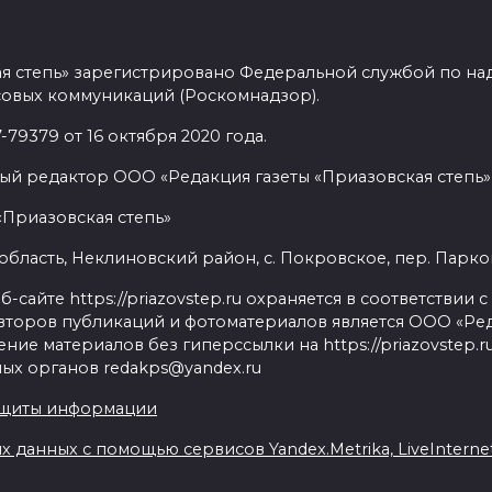
ая степь» зарегистрировано Федеральной службой по над
овых коммуникаций (Роскомнадзор).
9379 от 16 октября 2020 года.
ый редактор ООО «Редакция газеты «Приазовская степь» 
«Приазовская степь»
бласть, Неклиновский район, с. Покровское, пер. Парковый
сайте https://priazovstep.ru охраняется в соответствии 
второв публикаций и фотоматериалов является ООО «Реда
ие материалов без гиперссылки на https://priazovstep.
ых органов redakps@yandex.ru
ащиты информации
данных с помощью сервисов Yandex.Metrika, LiveInternet,