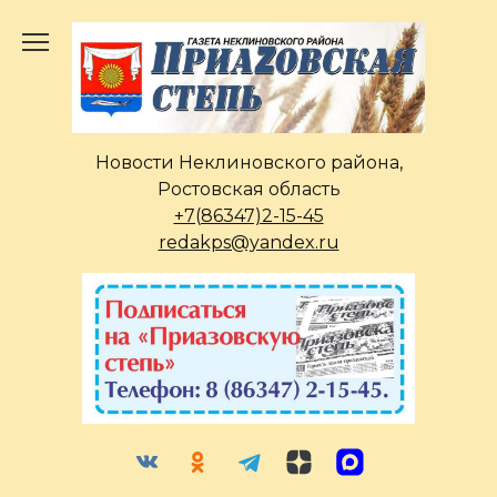
Перейти
к
содержанию
Новости Неклиновского района,
Ростовская область
+7(86347)2-15-45
redakps@yandex.ru