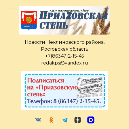
Перейти
к
содержанию
Новости Неклиновского района,
Ростовская область
+7(86347)2-15-45
redakps@yandex.ru