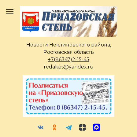
Перейти
к
содержанию
Новости Неклиновского района,
Ростовская область
+7(86347)2-15-45
redakps@yandex.ru