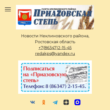
Перейти
к
содержанию
Новости Неклиновского района,
Ростовская область
+7(86347)2-15-45
redakps@yandex.ru