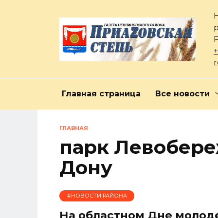
Перейти
к
содержанию
+
Главная страница
Все новости
ГЛАВНАЯ
парк Левобере
Дону
#НОВОСТИ РАЙОНА
На областном Дне молод