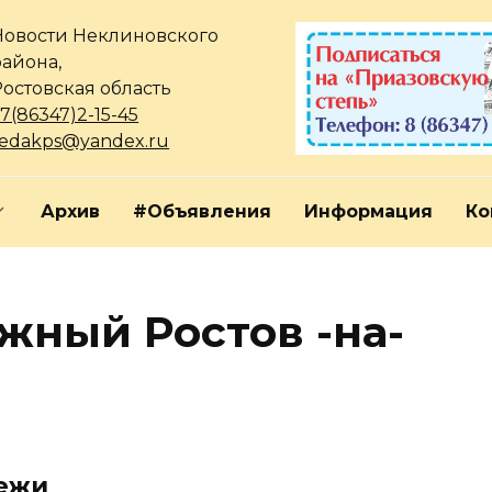
Новости Неклиновского
района,
Ростовская область
7(86347)2-15-45
redakps@yandex.ru
Архив
#Объявления
Информация
Ко
жный Ростов -на-
ежи