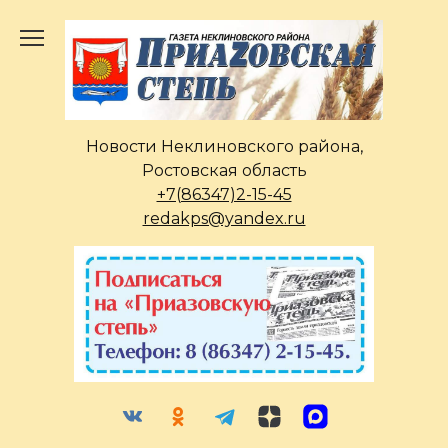
Перейти
к
содержанию
Новости Неклиновского района,
Ростовская область
+7(86347)2-15-45
redakps@yandex.ru