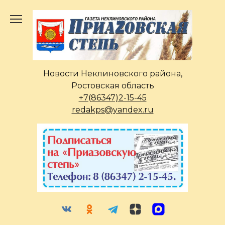
Перейти
к
содержанию
Новости Неклиновского района,
Ростовская область
+7(86347)2-15-45
redakps@yandex.ru