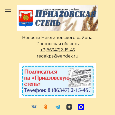
Перейти
к
содержанию
Новости Неклиновского района,
Ростовская область
+7(86347)2-15-45
redakps@yandex.ru