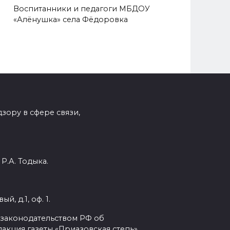
Воспитанники и педагоги МБДОУ
«Алёнушка» села Фёдоровка
зору в сфере связи,
Р.А. Тодыка.
, д.1, оф. 1.
с законодательством РФ об
кция газеты «Приазовская степь».