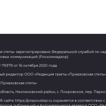
ая степь» зарегистрировано Федеральной службой по над
овых коммуникаций (Роскомнадзор).
9379 от 16 октября 2020 года.
ый редактор ООО «Редакция газеты «Приазовская степь» 
«Приазовская степь»
бласть, Неклиновский район, с. Покровское, пер. Парковый
сайте https://priazovstep.ru охраняется в соответствии 
второв публикаций и фотоматериалов является ООО «Реда