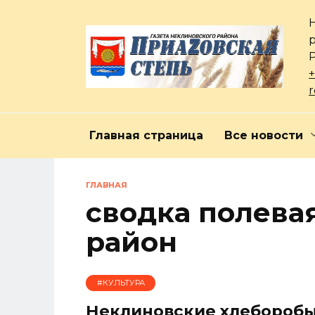
Перейти
к
содержанию
+
Главная страница
Все новости
ГЛАВНАЯ
сводка полева
район
#КУЛЬТУРА
Неклиновские хлеборобы