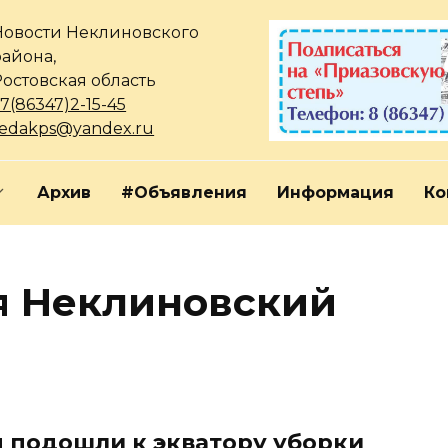
Новости Неклиновского
района,
Ростовская область
7(86347)2-15-45
redakps@yandex.ru
Архив
#Объявления
Информация
Ко
я Неклиновский
 подошли к экватору уборки