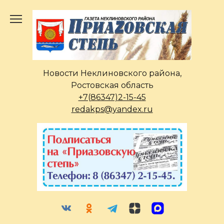
Перейти
к
содержанию
Новости Неклиновского района,
Ростовская область
+7(86347)2-15-45
redakps@yandex.ru