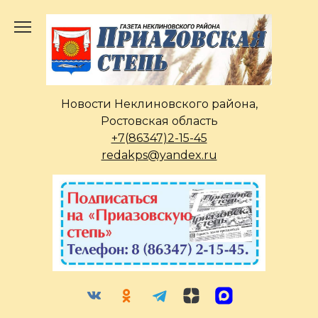
Перейти
к
содержанию
Новости Неклиновского района,
Ростовская область
+7(86347)2-15-45
redakps@yandex.ru