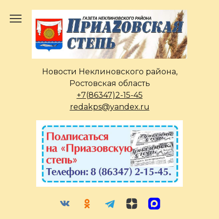
Перейти
к
содержанию
Новости Неклиновского района,
Ростовская область
+7(86347)2-15-45
redakps@yandex.ru